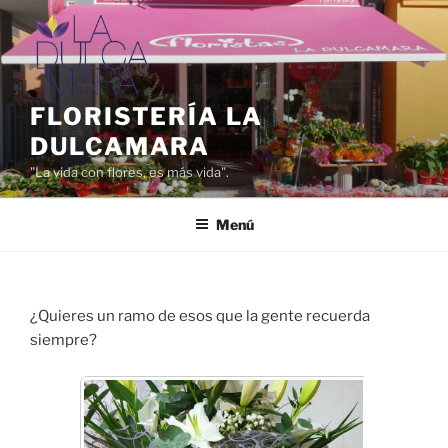
Saltar
al
contenido
FLORISTERÍA LA
DULCAMARA
"La vida con flores, es más vida".
Menú
¿Quieres un ramo de esos que la gente recuerda
siempre?