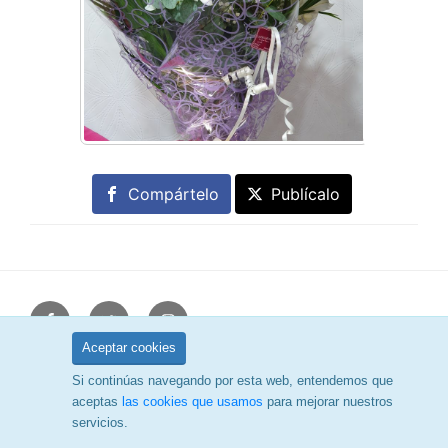
Compártelo
Publícalo
facebook
Twitter
Instagram
Aceptar cookies
Política de privacidad
Funciona gracias a WordPress
Si continúas navegando por esta web, entendemos que
aceptas
las cookies que usamos
para mejorar nuestros
servicios.